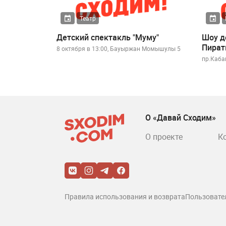
Театр
Детский спектакль "Муму"
Шоу д
Пират
8 октября в 13:00, Бауыржан Момышулы 5
пр.Каба
О «Давай Сходим»
О проекте
К
Правила использования и возврата
Пользовате