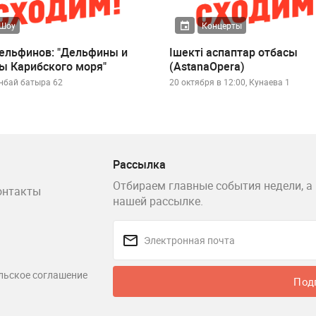
Шоу
Концерты
ельфинов: "Дельфины и
Ішекті аспаптар отбасы
ы Карибского моря"
(AstanaOpera)
нбай батыра 62
20 октября в 12:00, Кунаева 1
Рассылка
Отбираем главные события недели, а 
онтакты
нашей рассылке.
льское соглашение
Под