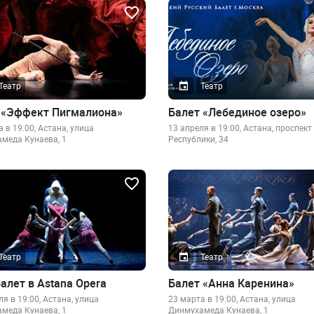
Театр
Театр
 «Эффект Пигмалиона»
Балет «Лебединое озеро»
 в 19:00, Астана, улица
13 апреля в 19:00, Астана, проспект
меда Кунаева, 1
Республики, 34
Театр
Театр
алет в Astana Opera
Балет «Анна Каренина»
я в 19:00, Астана, улица
23 марта в 19:00, Астана, улица
меда Кунаева, 1
Динмухамеда Кунаева, 1