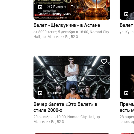
Билеты
Театр
Балет «Щелкунчик»
Балет «Щелкунчик» в Астане
Балет
от 8000 тенге, 5 декабря в 18:00, Nomad City
ул. Куна
Hall, пр. Мангилик Ел, B2.3
Концерты
Вечер балета «Это Балет» в
Премь
стиле 2000-х
есть 
20 октября в 19:00, Nomad City Hall, пр.
28 апре
Мангилик Ел, B2.3
юного з