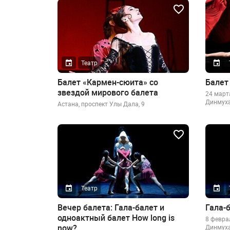
Театр
Балет «Кармен-сюита» со
Балет
звездой мирового балета
24 марта
Динмуха
Астана, проспект Улы Дала, 9
Театр
Вечер балета: Гала-балет и
Гала-б
одноактный балет How long is
8 феврал
now?
Динмуха