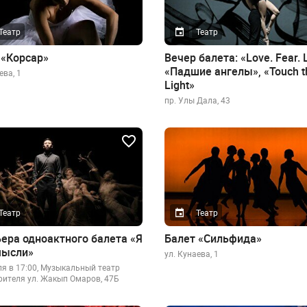
Театр
Театр
 «Корсар»
Вечер балета: «Love. Fear. 
«Падшие ангелы», «Touch t
ева, 1
Light»
пр. Улы Дала, 43
Театр
Театр
ера одноактного балета «Я
Балет «Сильфида»
мысли»
ул. Кунаева, 1
ля в 17:00, Музыкальный театр
рителя ул. Жакып Омаров, 47Б