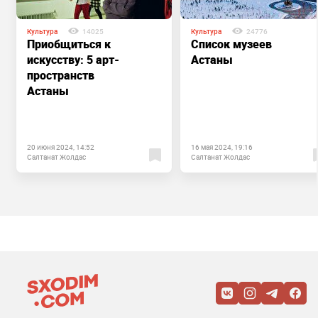
Культура
14025
Культура
24776
Приобщиться к
Список музеев
искусству: 5 арт-
Астаны
пространств
Астаны
20 июня 2024, 14:52
16 мая 2024, 19:16
Салтанат Жолдас
Салтанат Жолдас