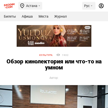
Астана
Рус
Билеты
Афиша
Места
Журнал
КУЛЬТУРА
1902
Обзор кинолектория или что-то на
умном
Автор: