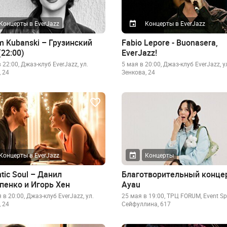
Концерты в EverJazz
Концерты в EverJazz
m Kubanski – Грузинский
Fabio Lepore - Buonasera,
22:00)
EverJazz!
 22:00, Джаз-клуб EverJazz, ул.
5 мая в 20:00, Джаз-клуб EverJazz, у
 24
Зенкова, 24
Концерты в EverJazz
Концерты
tic Soul – Данил
Благотворительный конце
пенко и Игорь Хен
Ayau
 в 20:00, Джаз-клуб EverJazz, ул.
25 мая в 19:00, ТРЦ FORUM, Event Sp
 24
Сейфуллина, 617