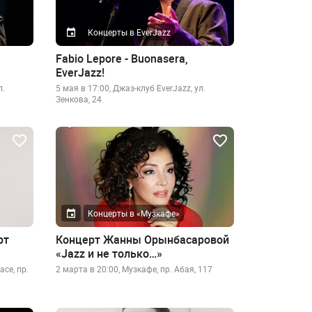
Концерты в EverJazz
Fabio Lepore - Buonasera,
EverJazz!
л.
5 мая в 17:00, Джаз-клуб EverJazz, ул.
Зенкова, 24
Концерты в «Музкафе»
рт
Концерт Жанны Орынбасаровой
«Jazz и не только…»
ace, пр.
2 марта в 20:00, Музкафе, пр. Абая, 117