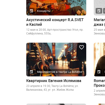
Концерты
Акустический концерт R.A.SVET
Maria
и Kаспий
джаз (
12 мая в 20:00, Арт-пространство Угол, пр.
25 мая в
Сейфуллина, 555а,
Зенкова,
Мероприятия в театре La Bohême
Квартирник Евгения Ислямова
Roman
Проко
23 апреля в 19:30, Театр La Bohême, ул.
Валиханова, 43, уг. ул. Жибек Жолы
2 апреля
Зенкова,