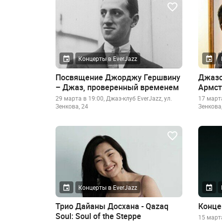
Концерты в EverJazz
Посвящение Джорджу Гершвину
Джазо
– Джаз, проверенный временем
Армст
29 марта в 19:00, Джаз-клуб EverJazz, ул.
17 марта
Зенкова, 24
Зенкова,
Концерты в EverJazz
Трио Дайаны Досхана - Qazaq
Конце
Soul: Soul of the Steppe
15 марта