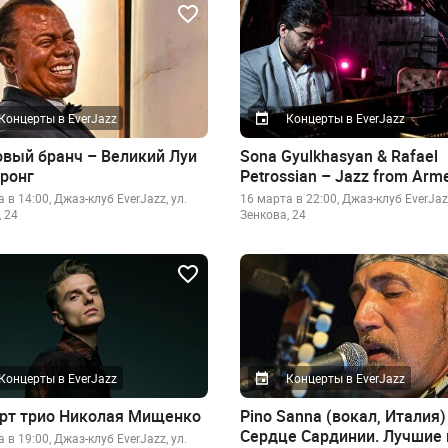
Концерты в EverJazz
Концерты в EverJazz
вый бранч – Великий Луи
Sona Gyulkhasyan & Rafael
ронг
Petrossian – Jazz from Arm
 в 14:00, Джаз-клуб EverJazz, ул.
16 марта в 22:00, Джаз-клуб EverJazz
 24
Зенкова, 24
Концерты в EverJazz
Концерты в EverJazz
рт трио Николая Мищенко
Pino Sanna (вокал, Италия) 
Сердце Сардинии. Лучшие 
 в 19:00, Джаз-клуб EverJazz, ул.