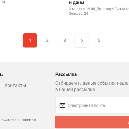
и джаз
 24
3 марта в 19:00, Джаз-клуб EverJazz,
Зенкова, 24
1
2
3
5
м»
Рассылка
Отбираем главные события недел
Контакты
в нашей рассылке.
льское соглашение
П