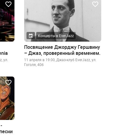
Концерты в EverJazz
Посвящение Джорджу Гершвину
enia
– Джаз, проверенный временем.
, ул.
11 апреля в 19:00, Джаз-клуб EverJazz, ул.
Гоголя, 40б
-
песни