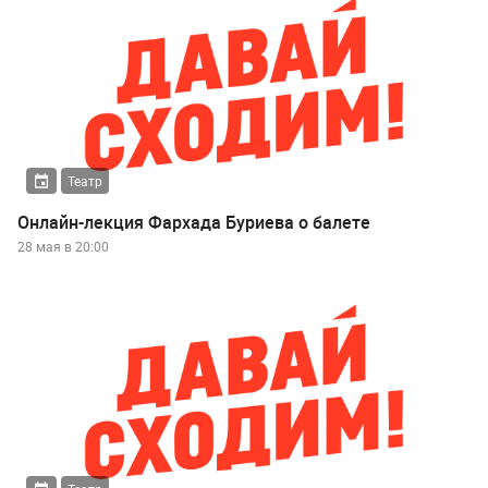
Театр
Онлайн-лекция Фархада Буриева о балете
28 мая в 20:00