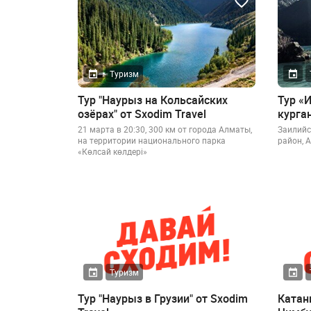
Туризм
Тур "Наурыз на Кольсайских
Тур «
озёрах" от Sxodim Travel
курга
21 марта в 20:30, 300 км от города Алматы,
Заилийс
на территории национального парка
район, 
«Көлсай көлдері»
Туризм
Тур "Наурыз в Грузии" от Sxodim
Катан