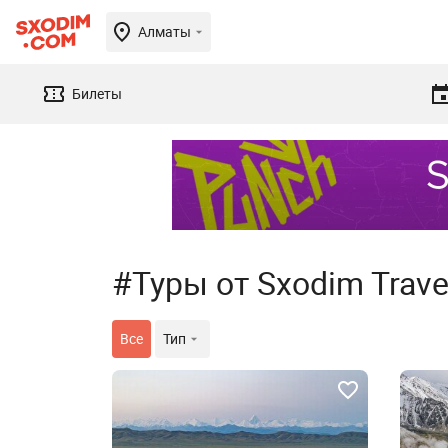
Алматы
Билеты
#Туры от Sxodim Trave
Все
Тип