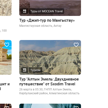
Туры от MOCEAN Travel
Тур «Джип-тур по Мангыстау»
Мангистауская область, Актау
, 100
Туризм
Тур "Алтын Эмель: Двухдневное
шит и
путешествие" от Sxodim Travel
l
26 марта в 05:30, ГНПП Алтын-Эмель,
Кербулакский район, Алматинская область