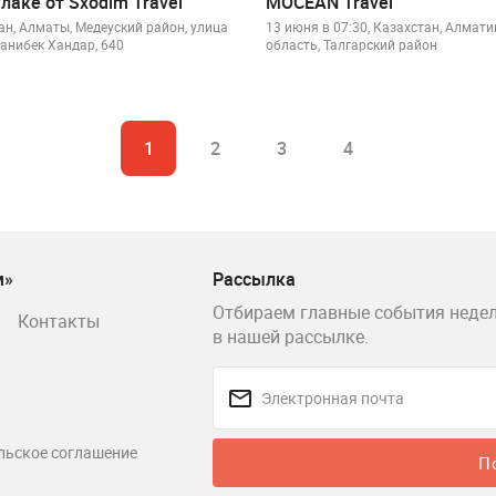
лаке от Sxodim Travel
MOCEAN Travel
ан, Алматы, Медеуский район, улица
13 июня в 07:30, Казахстан, Алмат
анибек Хандар, 640
область, Талгарский район
1
2
3
4
м»
Рассылка
Отбираем главные события недел
Контакты
в нашей рассылке.
льское соглашение
П