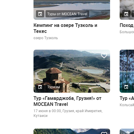
Туры от MOCEAN Travel
Кемпинг на озере Тузколь и
Поход
Текес
Большо
озеро Тузколь
Туризм
Тур «Гамарджоба, Грузия!» от
Тур «
MOCEAN Travel
Кольсай
17 июня в 00:00, Грузия, край Имеретия,
Кутаиси