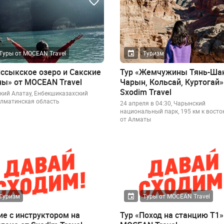
Туры от MOCEAN Travel
Туризм
Иссыкское озеро и Сакские
Тур «Жемчужины Тянь-Шан
ны» от MOCEAN Travel
Чарын, Кольсай, Куртогай»
Sxodim Travel
кий Алатау, Енбекшиказахский
Алматинская область
24 апреля в 04:30, Чарынский
национальный парк, 195 км к восто
от Алматы
Туризм
Туры от MOCEAN Travel
ие с инструктором на
Тур «Поход на станцию Т1»