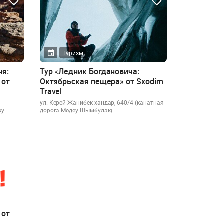
Туризм
я:
Тур «Ледник Богдановича:
 от
Октябрьская пещера» от Sxodim
Travel
ул. Керей-Жанибек хандар, 640/4 (канатная
ку
дорога Медеу-Шымбулак)
 от