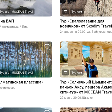
Туры от MOCEAN Travel
Туризм
 на БАП
Тур «Скалолазание для
новичков» от Sxodim Travel
й Алматинский Пик
24 апреля в 09:00, ул. Байтурсынова
Туры от MOCEAN Travel
Туризм
Алматинская классика»
Тур «Солнечный Шымкент:
каньон Аксу, пещера Акме
ские озера
сити-тур» от MOCEAN Trave
27 мая в 20:00, Шымкент