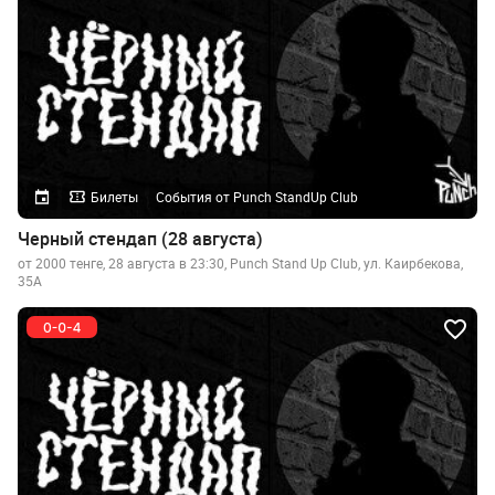
Билеты
События от Punch StandUp Club
Черный стендап (28 августа)
от 2000 тенге, 28 августа в 23:30, Punch Stand Up Club, ул. Каирбекова,
35А