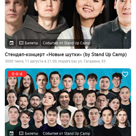
Билеты
События от Stand Up Camp
Стендап-концерт «Новые шутки» (by Stand Up Camp)
3000 тенге, 11 августа в 21:00, Hoper’s bar, ул. Гагарина, 93
Билеты
События от Stand Up Camp