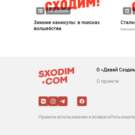
Без рубрики
Зимние каникулы: в поисках
Сталк
волшебства
Киношко
О «Давай Сходи
О проекте
Правила использования и возврата
Пользовате