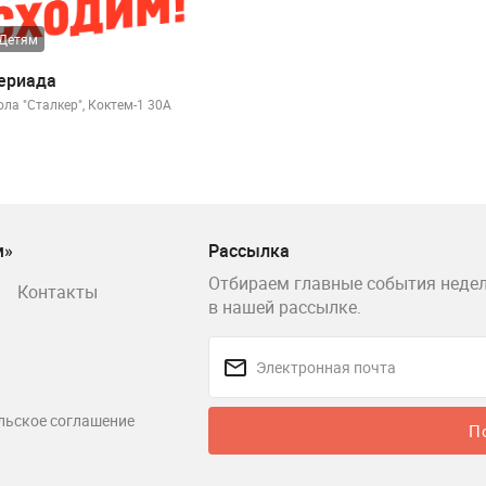
Детям
ериада
ла "Сталкер", Коктем-1 30А
м»
Рассылка
Отбираем главные события недел
Контакты
в нашей рассылке.
льское соглашение
П