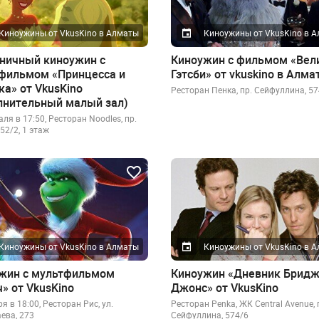
Киноужины от VkusKino в Алматы
Киноужины от VkusKino в 
ничный киноужин с
Киноужин с фильмом «Вел
фильмом «Принцесса и
Гэтсби» от vkuskino в Алма
ка» от VkusKino
Ресторан Пенка, пр. Сейфуллина, 57
лнительный малый зал)
ля в 17:50, Ресторан Noodles, пр.
52/2, 1 этаж
Киноужины от VkusKino в Алматы
Киноужины от VkusKino в 
жин с мультфильмом
Киноужин «Дневник Бридж
» от VkusKino
Джонс» от VkusKino
я в 18:00, Ресторан Рис, ул.
Ресторан Penka, ЖК Central Avenue, 
ева, 273
Сейфуллина, 574/6