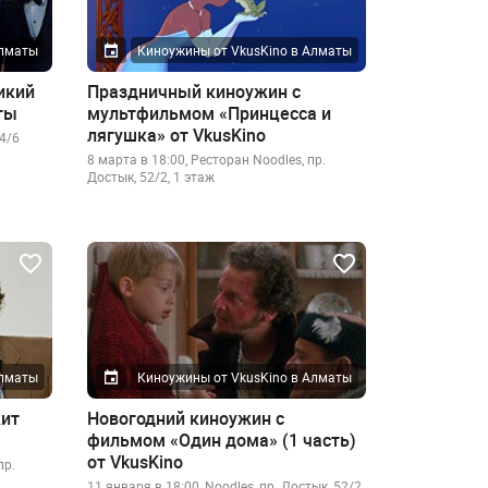
Алматы
Киноужины от VkusKino в Алматы
икий
Праздничный киноужин с
ты
мультфильмом «Принцесса и
лягушка» от VkusKino
4/6
8 марта в 18:00, Ресторан Noodles, пр.
Достык, 52/2, 1 этаж
Алматы
Киноужины от VkusKino в Алматы
ит
Новогодний киноужин с
фильмом «Один дома» (1 часть)
от VkusKino
пр.
11 января в 18:00, Noodles, пр. Достык, 52/2,