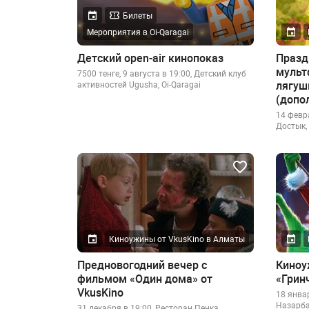
Билеты
Мероприятия в Oi-Qaragai
Детский open-air кинопоказ
Празд
мульт
7500 тенге, 9 августа в 19:00, Детский клуб
лягуш
активностей Ugusha, Oi-Qaragai
(допо
14 февра
Достык, 
Киноужины от VkusKino в Алматы
Предновогодний вечер с
Киноу
фильмом «Один дома» от
«Гринч
VkusKino
18 январ
Назарба
31 декабря в 19:00, Ресторан Пенка,