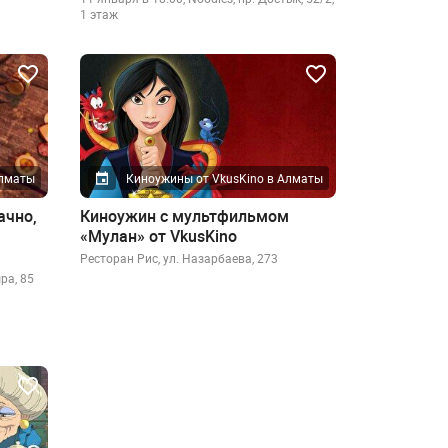
1 этаж
Алматы
Киноужины от VkusKino в Алматы
ачно,
Киноужин с мультфильмом
«Мулан» от VkusKino
Ресторан Рис, ул. Назарбаева, 273
ра, 85