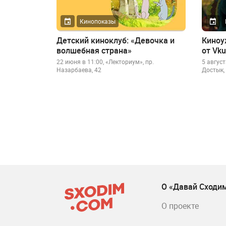
Кинопоказы
Детский киноклуб: «Девочка и
Киноу
волшебная страна»
от Vk
22 июня в 11:00, «Лекториум», пр.
5 август
Назарбаева, 42
Достык, 
О «Давай Сходи
О проекте