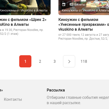
Билеты
Киноужины от VkusKino в Алматы
Киноужины от VkusKino в Алмат
жин с фильмом «Шрек 2»
Киноужин с фильмом
usKino в Алматы
«Унесенные призраками» 
vkuskino в Алматы
а в 19:30, Ресторан Noodles, пр.
52/2 (1 этаж)
от 27 000 тенге, 12 августа и 27 авгу
Ресторан Noodles, пр. Достык, 52/2,
1
2
3
118
м»
Рассылка
Отбираем главные события недел
Контакты
в нашей рассылке.