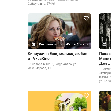
Сейфуллина, 574/б
Киноужины от VkusKino в Алматы
Киноужин «Ешь, молись, люби»
Показ 
от VkusKino
Man» 
Джефф
30 ноября в 18:00, Borgo Antico, ул.
Искендерова, 11
10 октя
Экспери
BUNKER»
ул. Каб