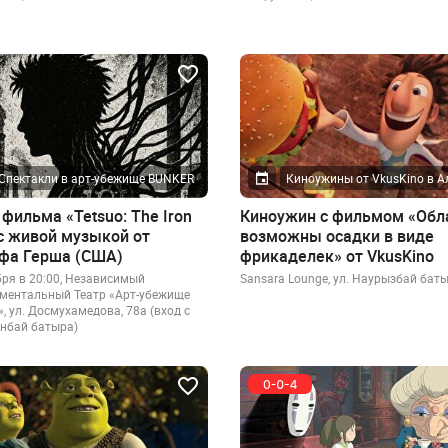
Спектакли в арт-убежище BUNKER
Киноужины от VkusKino в 
фильма «Tetsuo: The Iron
Киноужин с фильмом «Обл
с живой музыкой от
возможны осадки в виде
а Герша (США)
фрикаделек» от VkusKino
бря в 20:00, Независимый
Sansara Lounge, ул. Наурызбай баты
ментальный Театр «Арт-убежище
, ул. Досмухамедова, 78а (вход с
анбай батыра)