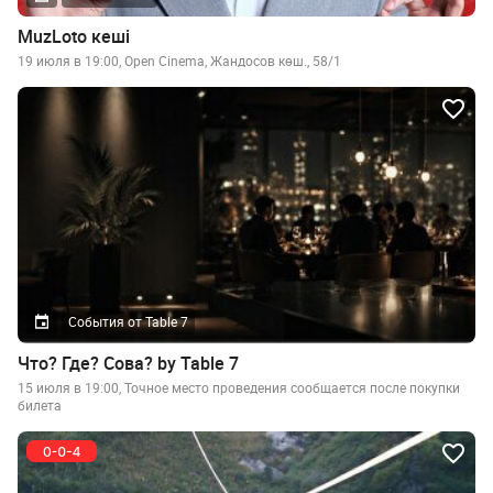
MuzLoto кеші
19 июля в 19:00, Open Cinema, Жандосов көш., 58/1
События от Table 7
Что? Где? Сова? by Table 7
15 июля в 19:00, Точное место проведения сообщается после покупки
билета