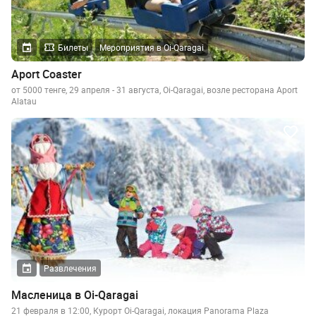
Билеты
Мероприятия в Oi-Qaragai
Aport Coaster
от 5000 тенге, 29 апреля - 31 августа, Oi-Qaragai, возле ресторана Aport
Alatau
Развлечения
Масленица в Oi-Qaragai
21 февраля в 12:00, Курорт Oi-Qaragai, локация Panorama Plaza