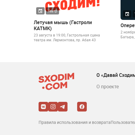
Театр
Летучая мышь (Гастроли
Опере
КАТМК)
2 ноябр
23 августа в 19:00, Гастрольная сцена
Батыра,
театра им. Лермонтова, пр. Абая 43
О «Давай Сходи
О проекте
Правила использования и возврата
Пользовате