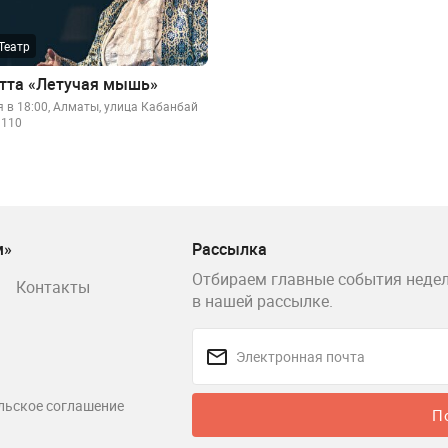
Театр
тта «Летучая мышь»
я в 18:00, Алматы, улица Кабанбай
 110
м»
Рассылка
Отбираем главные события недел
Контакты
в нашей рассылке.
льское соглашение
П