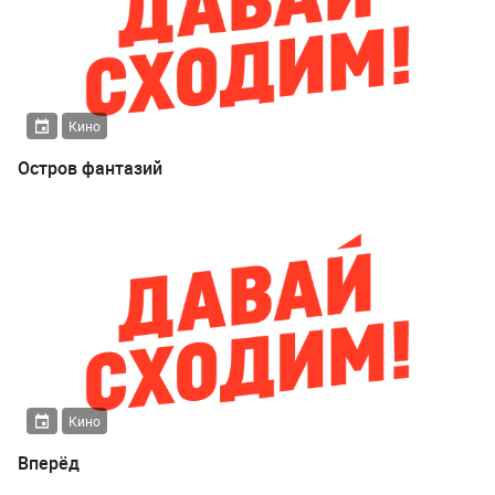
Кино
Остров фантазий
Кино
Вперёд