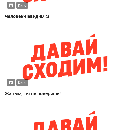
Кино
Человек-невидимка
Кино
Жаным, ты не поверишь!