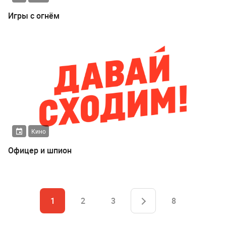
Игры с огнём
Кино
Офицер и шпион
1
2
3
8