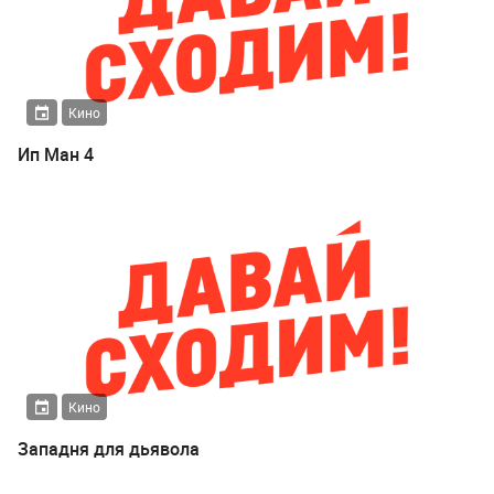
Кино
Ип Ман 4
Кино
Западня для дьявола