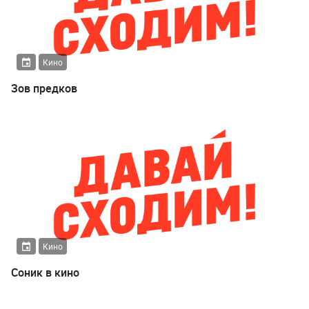
Кино
Зов предков
Кино
Соник в кино