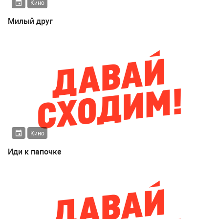
Кино
Милый друг
Кино
Иди к папочке