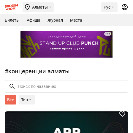
Алматы
Рус
Билеты
Афиша
Журнал
Места
#концеренции алматы
Все
Тип