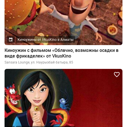
Киноужины от VkusKino в Алматы
Киноужин с фильмом «Облачно, возможны осадки в
виде фрикаделек» от VkusKino
Sansara Lounge, ул. Наурызбай батыра, 85