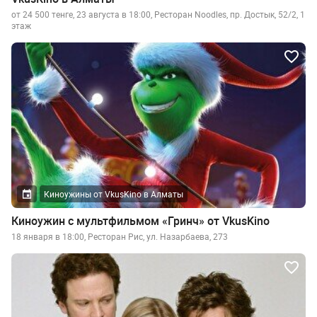
от 24 500 тенге, 23 августа в 18:00, Ресторан Noodles, пр. Достык, 52/2, 1
этаж
Киноужины от VkusKino в Алматы
Киноужин с мультфильмом «Гринч» от VkusKino
18 января в 18:00, Ресторан Рис, ул. Назарбаева, 273