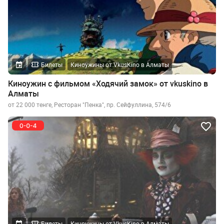
Билеты
Киноужины от VkusKino в Алматы
Киноужин с фильмом «Ходячий замок» от vkuskino в
Алматы
от 22 000 тенге, Ресторан "Пенка", пр. Сейфуллина, 574/6
Билеты
Киноужины от VkusKino в Алматы