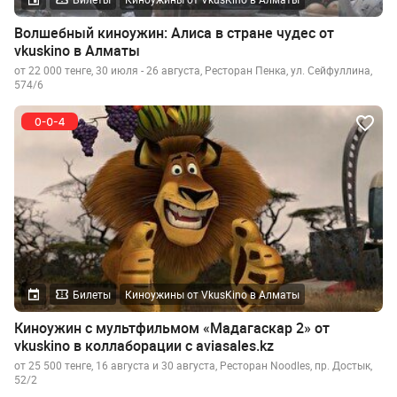
Волшебный киноужин: Алиса в стране чудес от
vkuskino в Алматы
от 22 000 тенге, 30 июля - 26 августа, Ресторан Пенка, ул. Сейфуллина,
574/6
Билеты
Киноужины от VkusKino в Алматы
Киноужин с мультфильмом «Мадагаскар 2» от
vkuskino в коллаборации с aviasales.kz
от 25 500 тенге, 16 августа и 30 августа, Ресторан Noodles, пр. Достык,
52/2