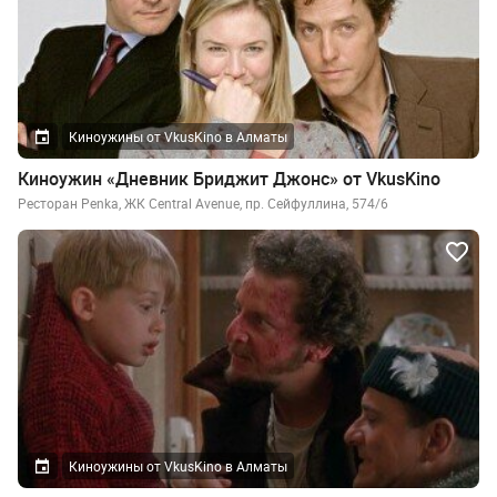
Киноужины от VkusKino в Алматы
Киноужин «Дневник Бриджит Джонс» от VkusKino
Ресторан Penka, ЖК Central Avenue, пр. Сейфуллина, 574/6
Киноужины от VkusKino в Алматы