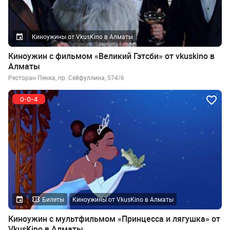
Киноужины от VkusKino в Алматы
Киноужин с фильмом «Великий Гэтсби» от vkuskino в
Алматы
Ресторан Пенка, пр. Сейфуллина, 574/6
Билеты
Киноужины от VkusKino в Алматы
Киноужин с мультфильмом «Принцесса и лягушка» от
VkusKino в Алматы