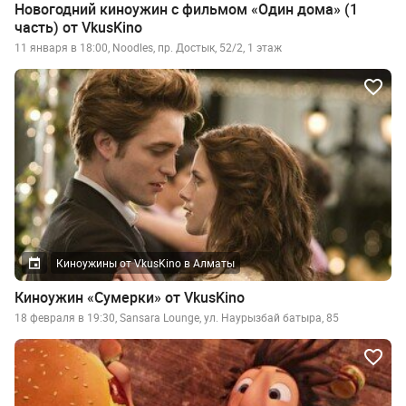
Новогодний киноужин с фильмом «Один дома» (1
часть) от VkusKino
11 января в 18:00, Noodles, пр. Достык, 52/2, 1 этаж
Киноужины от VkusKino в Алматы
Киноужин «Сумерки» от VkusKino
18 февраля в 19:30, Sansara Lounge, ул. Наурызбай батыра, 85