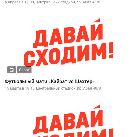
6 апреля в 17:00, Центральный стадион, пр. Абая 48/8
Спорт
Футбольный матч «Кайрат vs Шахтер»
15 марта в 18:45, Центральный стадион, пр. Абая 48/8