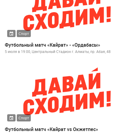
Спорт
Футбольный матч «Кайрат» - «Ордабасы»
5 июля в 19:00, Центральный Стадион г. Алматы, пр. Абая, 48
Спорт
Футбольный матч «Кайрат vs Окжетпес»