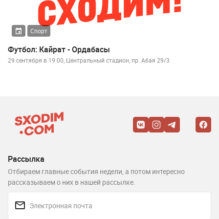
Спорт
Футбол: Кайрат - Ордабасы
29 сентября в 19:00, Центральный стадион, пр. Абая 29/3
Рассылка
Отбираем главные события недели, а потом интересно
рассказываем о них в нашей рассылке.