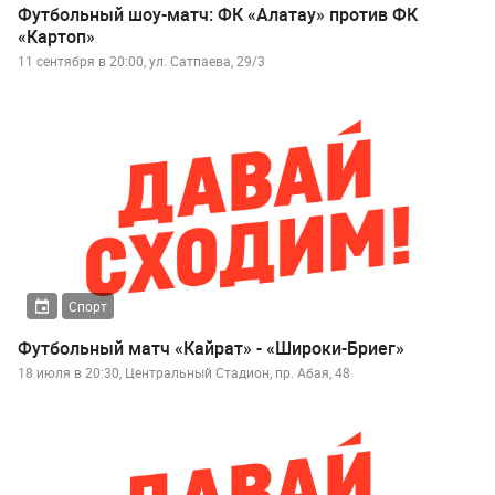
Футбольный шоу-матч: ФК «Алатау» против ФК
«Картоп»
11 сентября в 20:00, ул. Сатпаева, 29/3
Спорт
Футбольный матч «Кайрат» - «Широки-Бриег»
18 июля в 20:30, Центральный Стадион, пр. Абая, 48