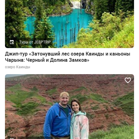
Туры от JEEPTRIP
Джип-тур «Затонувший лес озера Каинды и каньоны
Чарына: Черный и Долина Замков»
озеро Каинды