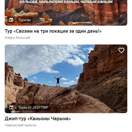
Туризм
Тур «Свозим на три локации за один день!»
Озеро Кольсай
Туры от JEEPTRIP
Джип-тур «Каньоны Чарына»
Чарынский каньон