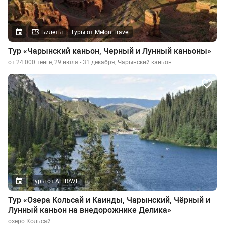
Билеты
Туры от Melon Travel
Тур «Чарынский каньон, Черный и Лунный каньоны»
от 24 000 тенге, 29 июля - 31 декабря, Чарынский каньон
Туры от ALTRAVEL
Тур «Озера Кольсай и Каинды, Чарынский, Чёрный и
Лунный каньон на внедорожнике Делика»
озеро Кольсай