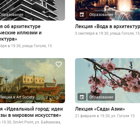
Образование
Образование
я об архитектуре
Лекция «Вода в архитекту
ческие иллюзии и
5 сентября в 19:30, улица Гоголя, 15
ектура»
бря в 19:30, улица Гоголя, 15
Лекции в Art Society
Образование
я «Идеальный город: идеи
Лекция «Сады Азии»
азы в мировом искусстве»
21 февраля в 19:30, ул. Гоголя 15
 10:30, SmArt.Point, ул. Байзакова,