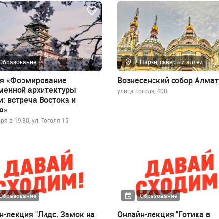
Образование
Парки, скверы и аллеи
я «Формирование
Вознесенский собор Алма
менной архитектуры
улица Гоголя, 40В
и: встреча Востока и
а»
ря в 19:30, ул. Гоголя 15
Образование
Образование
н-лекция "Лидс. Замок на
Онлайн-лекция "Готика в