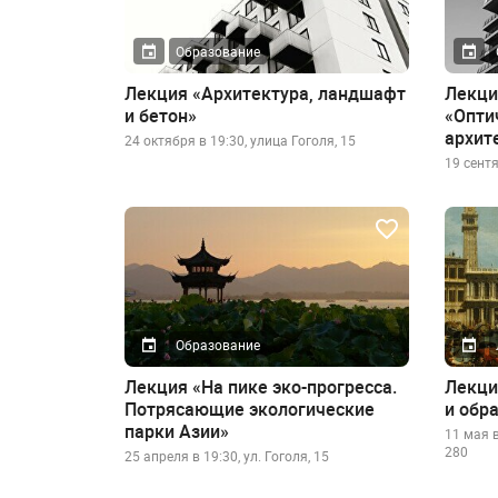
Образование
Лекция «Архитектура, ландшафт
Лекци
и бетон»
«Опти
архит
24 октября в 19:30, улица Гоголя, 15
19 сентя
Образование
Лекция «На пике эко-прогресса.
Лекци
Потрясающие экологические
и обр
парки Азии»
11 мая в
280
25 апреля в 19:30, ул. Гоголя, 15