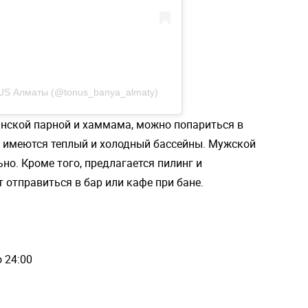
US Алматы (@tonus_banya_almaty)
инской парной и хаммама, можно попариться в
и имеются теплый и холодный бассейны. Мужской
но. Кроме того, предлагается пилинг и
т отправиться в бар или кафе при бане.
о 24:00