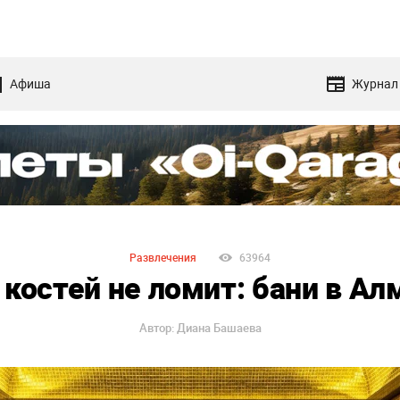
Афиша
Журнал
Развлечения
63964
костей не ломит: бани в А
Автор: Диана Башаева