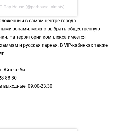
 Пар House (@parhouse_almaty)
оложенный в самом центре города.
чными зонами: можно выбрать общественную
ки. На территории комплекса имеется
 хаммам и русская парная. В VIP-кабинках также
ет.
л. Айтеке би
28 88 80
, в выходные: 09:00-23:30