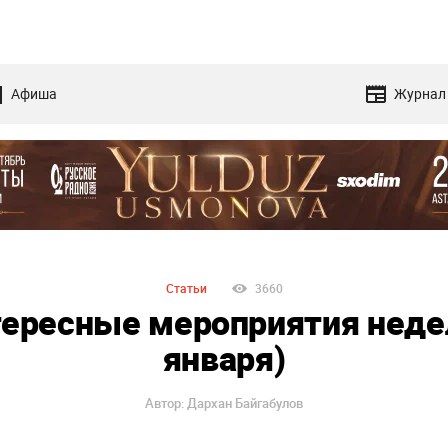
Афиша
Журнал
Статьи
3660
ересные мероприятия недел
января)
Автор: Дархан Байгабулов