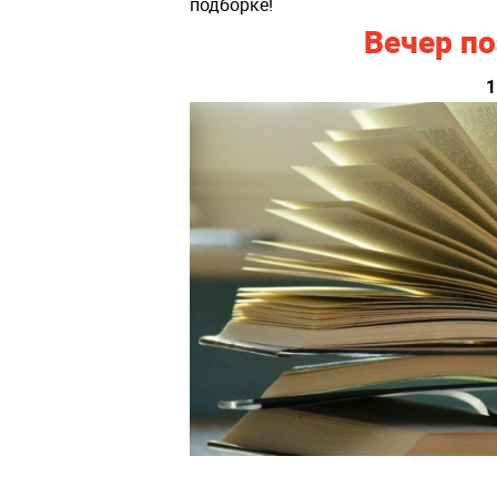
подборке!
Вечер по
1