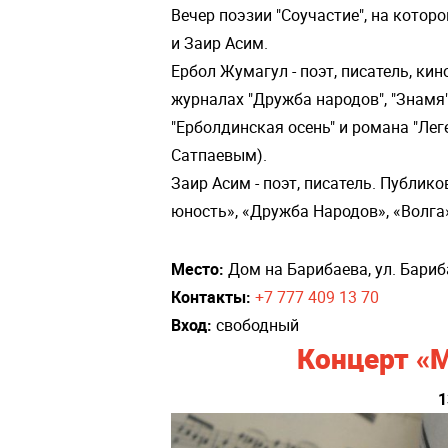
Вечер поэзии "Соучастие", на кото
и Заир Асим.
Ербол Жумагул - поэт, писатель, ки
журналах "Дружба народов", "Знамя",
"Ерболдинская осень" и романа "Лег
Сатпаевым).
Заир Асим - поэт, писатель. Публик
юность», «Дружба Народов», «Волга»
Место:
Дом на Барибаева, ул. Бариб
Контакты:
+7 777 409 13 70
Вход:
свободный
Концерт «М
1