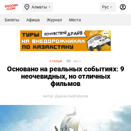
Алматы
Рус
Билеты
Афиша
Журнал
Места
СТАТЬИ
4827
Основано на реальных событиях: 9
неочевидных, но отличных
фильмов
Автор: Дархан Байгабулов