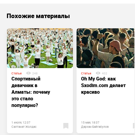
Похожие материалы
Статьи
248
Статьи
402
Спортивный
Oh My God: как
девичник в
Sxodim.com делает
Алматы: почему
красиво
это стало
популярно?
1 июля, 12:07
15 мая, 18:07
Салтанат Жолдас
Дархан Байгабулов