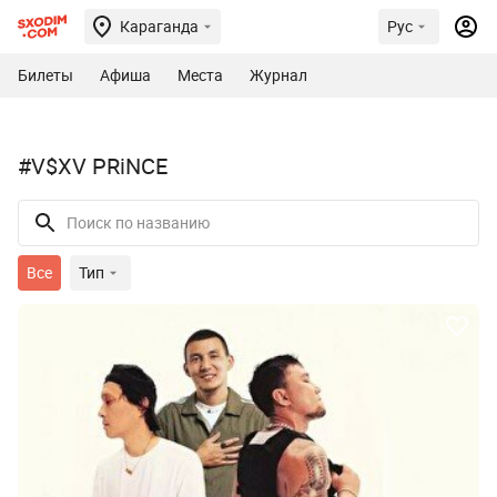
Караганда
Рус
Билеты
Афиша
Места
Журнал
#V$XV PRiNCE
Все
Тип