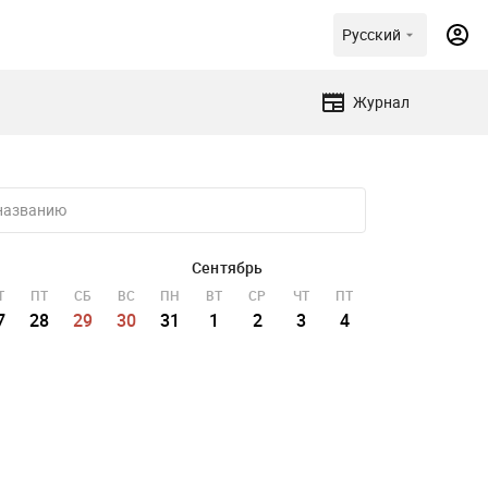
Русский
Журнал
Сентябрь
Т
ПТ
СБ
ВС
ПН
ВТ
СР
ЧТ
ПТ
СБ
ВС
ПН
7
28
29
30
31
1
2
3
4
5
6
7