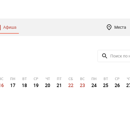
Афиша
Места
ВС
ПН
ВТ
СР
ЧТ
ПТ
СБ
ВС
ПН
ВТ
СР
Ч
16
17
18
19
20
21
22
23
24
25
26
2