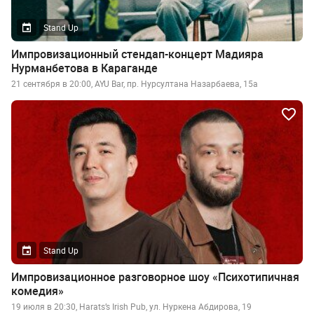
Stand Up
Импровизационный стендап-концерт Мадияра
Нурманбетова в Караганде
21 сентября в 20:00, AYU Bar, пр. Нурсултана Назарбаева, 15а
Stand Up
Импровизационное разговорное шоу «Психотипичная
комедия»
19 июля в 20:30, Harats’s Irish Pub, ул. Нуркена Абдирова, 19