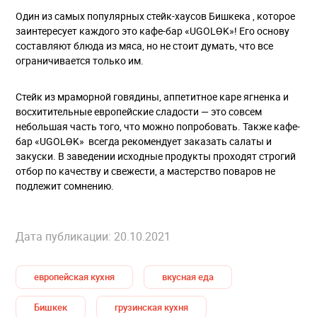
Один из самых популярных
стейк-хаусов Б
ишкек
а , которое
заинтересует каждого это кафе-бар «UGOLӨK»! Его основу
составляют блюда из мяса, но не стоит думать, что все
ограничивается только им.
Стейк из мраморной говядины, аппетитное каре ягненка и
восхитительные европейские сладости — это совсем
небольшая часть того, что можно попробовать. Также кафе-
бар «UGOLӨK» всегда рекомендует заказать салаты и
закуски. В заведении исходные продукты проходят строгий
отбор по качеству и свежести, а мастерство поваров не
подлежит сомнению.
Дата публикации: 20.10.2021
европейская кухня
вкусная еда
Бишкек
грузинская кухня