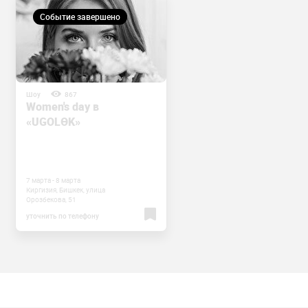
Событие завершено
Шоу
867
Women's day в
«UGOLӨK»
7 марта - 8 марта
Киргизия, Бишкек, улица
Орозбекова, 51
уточнить по телефону