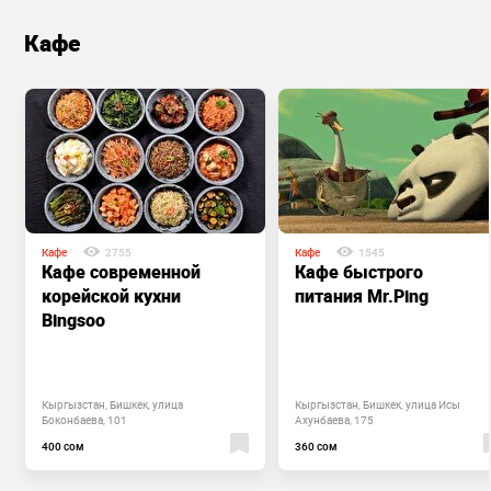
Кафе
Кафе
2755
Кафе
1545
Кафе современной
Кафе быстрого
корейской кухни
питания Mr.Ping
Bingsoo
Кыргызстан, Бишкек, улица
Кыргызстан, Бишкек, улица Исы
Боконбаева, 101
Ахунбаева, 175
400 сом
360 сом