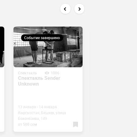
Событие завершено
Событие завершен
Спектакль
1006
Спектакль
124
Спектакль Sender
Детский спектак
Unknown
«Доктор Айболит
13 января - 14 января
Кыргызстан, Бишкек, улица
6 января - 29 апреля
Боконбаева, 149
​Юсупа Абдрахманова, 
от 500 сом
от 300 сом