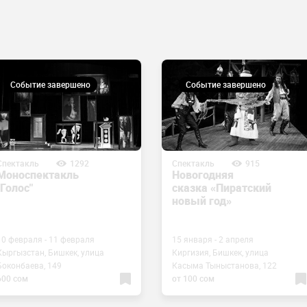
Событие завершено
Событие завершено
Спектакль
1292
Спектакль
915
Моноспектакль
Новогодняя
"Голос"
сказка «Пиратский
новый год»
10 февраля - 11 февраля
15 января - 2 апреля
Кыргызстан, Бишкек, улица
Киргизия, Бишкек, улица
Боконбаева, 149
Касыма Тыныстанова, 122
600 сом
от 100 сом