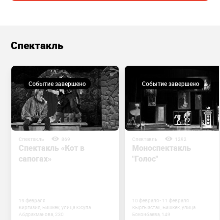
Спектакль
Событие завершено
Событие завершено
Спектакль
869
Спектакль
1292
Спектакль «Кот в
Моноспектакль
сапогах»
"Голос"
19 февраля
10 февраля - 11 февраля
Киргизия, Бишкек, улица Юсупа
Кыргызстан, Бишкек, улица
Абдрахманова, 230
Боконбаева, 149