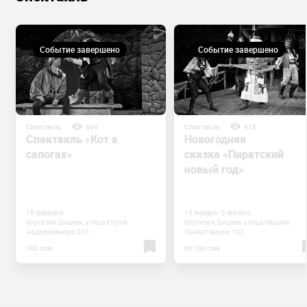
Событие завершено
Событие завершено
Спектакль
869
Спектакль
915
Спектакль «Кот в
Новогодняя
сапогах»
сказка «Пиратский
новый год»
19 февраля
15 января - 2 апреля
Киргизия, Бишкек, улица Юсупа
Киргизия, Бишкек, улица Касыма
Абдрахманова, 230
Тыныстанова, 122
100 сом
от 100 сом