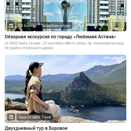
Билеты
Экскурсии и туры
Обзорная экскурсия по городу «Любимая Астана»
от 6000 тенге, 24 мая - 27 сентября, Место сбора: пр. Кабанбай батыра,
5б (район столичного цирка)
Туры от Aliba Travel
Двухдневный тур в Боровое