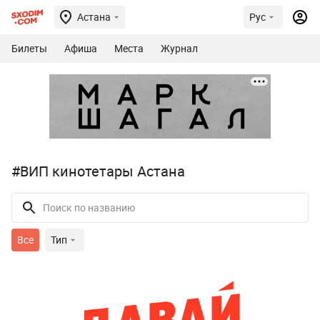
Астана
Рус
Билеты
Афиша
Места
Журнал
#ВИП кинотетары Астана
Все
Тип