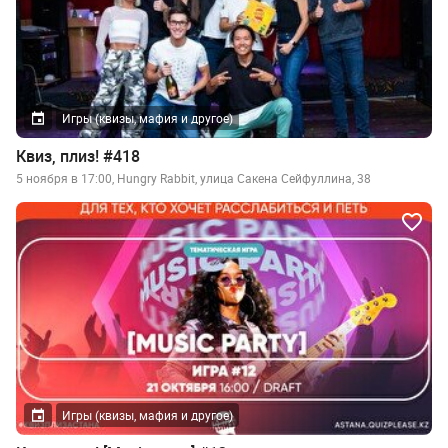
Игры (квизы, мафия и другое)
Квиз, плиз! #418
5 ноября в 17:00, Hungry Rabbit, улица Сакена Сейфуллина, 38
Игры (квизы, мафия и другое)