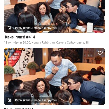
Игры (квизы, мафия и другое)
Квиз, плиз! #414
18 октября в 20:00, Hungry Rabbit, ул. Сакена Сейфуллина, 38
Игры (квизы, мафия и другое)