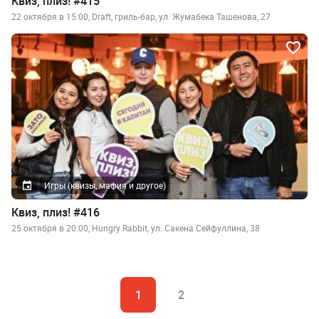
Квиз, плиз! #415
22 октября в 15:00, Draft, гриль-бар, ул. Жумабека Ташенова, 27
Игры (квизы, мафия и другое)
Квиз, плиз! #416
25 октября в 20:00, Hungry Rabbit, ул. Сакена Сейфуллина, 38
1
2