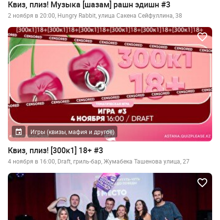
Квиз, плиз! Музыка [шазам] рашн эдишн #3
2 ноября в 20:00, Hungry Rabbit, улица Сакена Сейфуллина, 38
Игры (квизы, мафия и другое)
Квиз, плиз! [300к1] 18+ #3
4 ноября в 16:00, Draft, гриль-бар, Жумабека Ташенова улица, 27