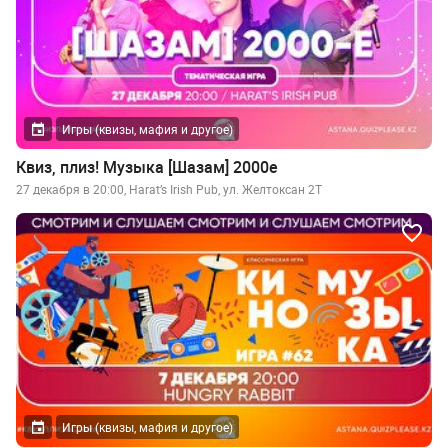
Игры (квизы, мафия и другое)
Квиз, плиз! Музыка [Шазам] 2000е
27 декабря в 20:00, Harat’s Irish Pub, ул. Желтоксан 2Т
Игры (квизы, мафия и другое)