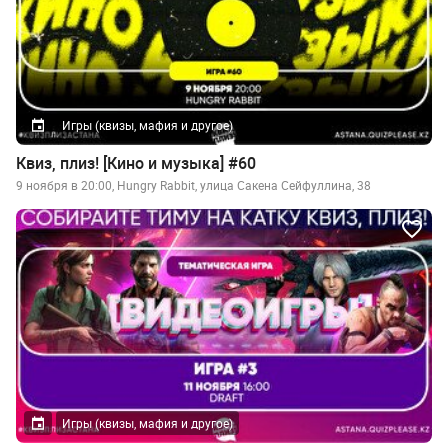
Игры (квизы, мафия и другое)
Квиз, плиз! [Кино и музыка] #60
9 ноября в 20:00, Hungry Rabbit, улица Сакена Сейфуллина, 38
Игры (квизы, мафия и другое)