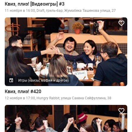
Квиз, плиз! [Видеоигры] #3
11 ноября в 16:00, Draft, гриль-бар, Жумабека Ташенова улица, 27
Игры (квизы, мафия и другое)
Квиз, плиз! #420
12 ноября в 17:00, Hungry Rabbit, улица Сакена Сейфуллина, 38