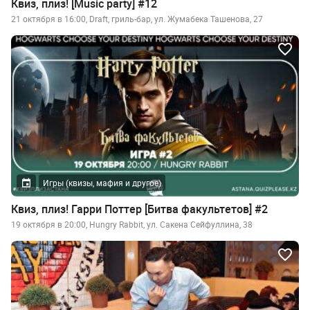
Квиз, плиз! [Music party] #12
21 октября в 16:00, Draft, гриль-бар, ул. Жумабека Ташенова, 27
Игры (квизы, мафия и другое)
Квиз, плиз! Гарри Поттер [Битва факультетов] #2
19 октября в 20:00, Hungry Rabbit, ул. Сакена Сейфуллина, 38