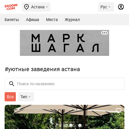
Астана
Рус
Билеты
Афиша
Места
Журнал
#уютные заведения астана
Все
Тип