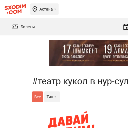
Астана
Билеты
#театр кукол в нур-су
Все
Тип