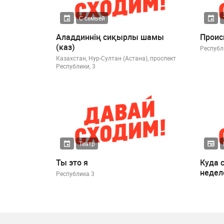
С семьей
Аладдиннің сиқырлы шамы
Проис
(каз)
Республ
Казахстан, Нур-Султан (Астана), проспект
Республики, 3
Театр
Ты это я
Куда 
недел
Республика 3