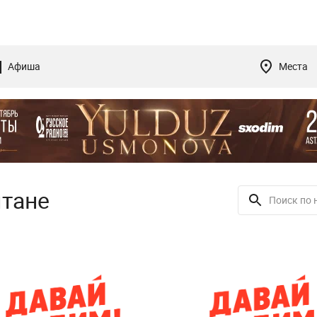
Афиша
Места
лтане