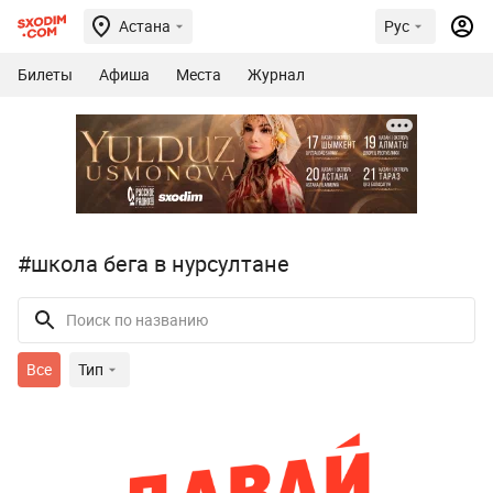
Астана
Рус
Билеты
Афиша
Места
Журнал
#школа бега в нурсултане
Все
Тип