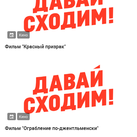
Кино
Фильм "Красный призрак"
Кино
Фильм "Ограбление по-джентльменски"