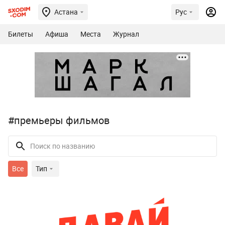
Астана
Рус
Билеты
Афиша
Места
Журнал
#премьеры фильмов
Все
Тип