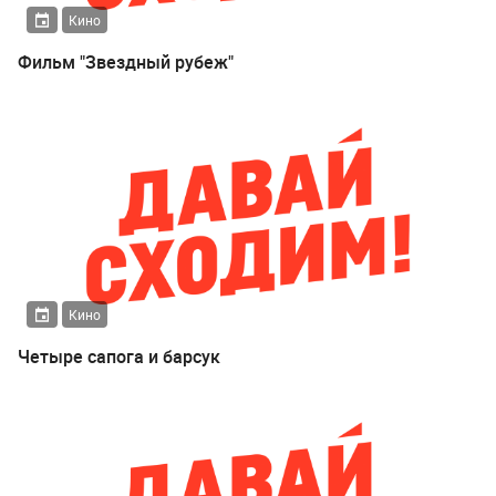
Кино
Фильм "Звездный рубеж"
Кино
Четыре сапога и барсук