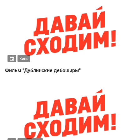
Кино
Фильм "Дублинские дебоширы"