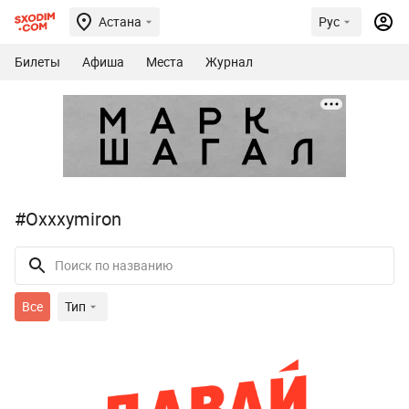
Астана
Рус
Билеты
Афиша
Места
Журнал
#Oxxxymiron
Все
Тип