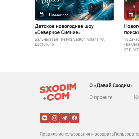
Праздники
Детское новогоднее шоу
Новог
«Северное Сияние»
поиск
Бальный зал The Ritz Carlton Astana, ул.
18 декаб
Достык, 16
«BalQar
от г. А
О «Давай Сходим»
О проекте
К
Правила использования и возврата
Пользовате