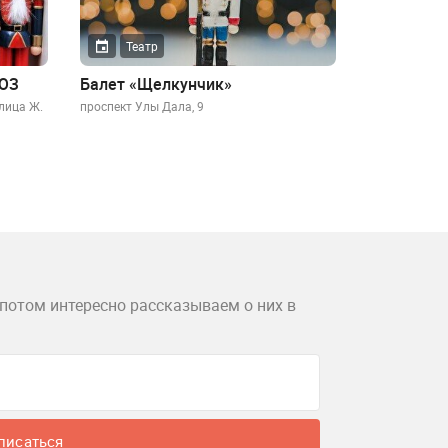
Театр
ТЮЗ
Балет «Щелкунчик»
улица Ж.
проспект Улы Дала, 9
потом интересно рассказываем о них в
писаться