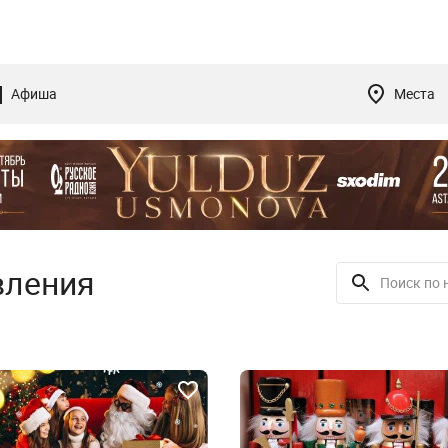
Афиша
Места
вления