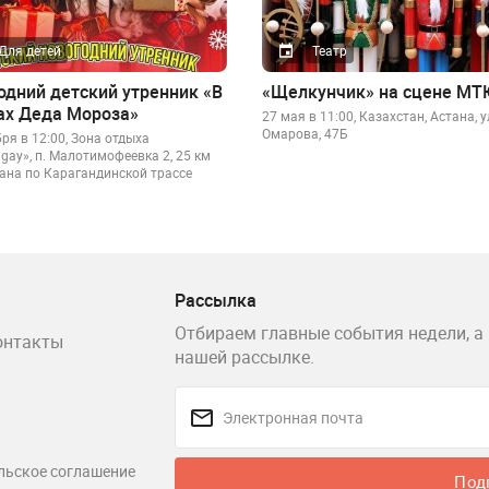
Для детей
Театр
одний детский утренник «В
«Щелкунчик» на сцене М
ах Деда Мороза»
27 мая в 11:00, Казахстан, Астана, 
Омарова, 47Б
ря в 12:00, Зона отдыха
agay», п. Малотимофеевка 2, 25 км
стана по Карагандинской трассе
Рассылка
Отбираем главные события недели, а 
онтакты
нашей рассылке.
льское соглашение
Под