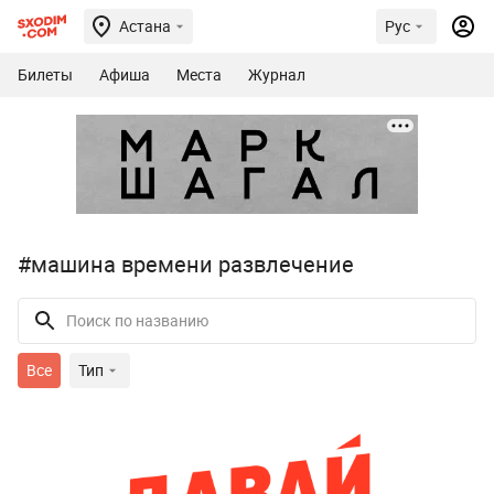
Астана
Рус
Билеты
Афиша
Места
Журнал
#машина времени развлечение
Все
Тип