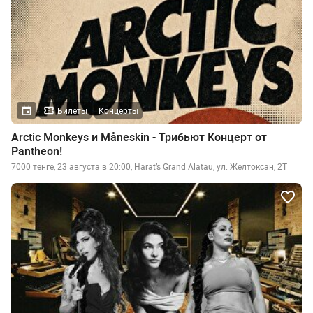
Билеты
Концерты
Arctic Monkeys и Måneskin - Трибьют Концерт от
Pantheon!
7000 тенге, 23 августа в 20:00, Harat’s Grand Alatau, ул. Желтоксан, 2Т