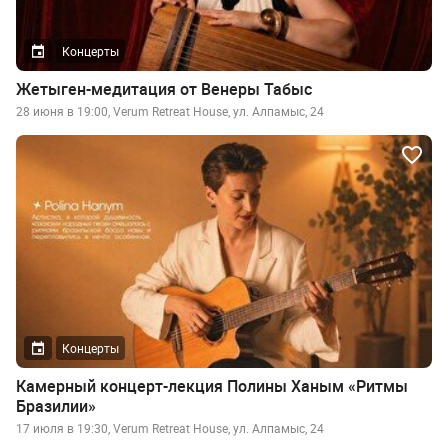
Концерты
Жетыген-медитация от Венеры Табыс
28 июня в 19:00, Verum Retreat House, ул. Алпамыс, 24
Концерты
Камерный концерт-лекция Полины Ханым «Ритмы
Бразилии»
17 июля в 19:30, Verum Retreat House, ул. Алпамыс, 24