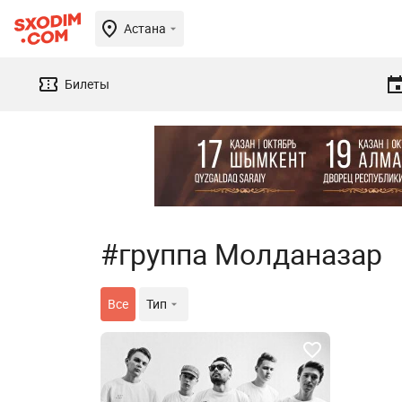
Астана
Билеты
#группа Молданазар
Все
Тип