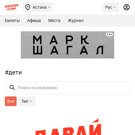
Астана
Рус
Билеты
Афиша
Места
Журнал
#дети
Все
Тип