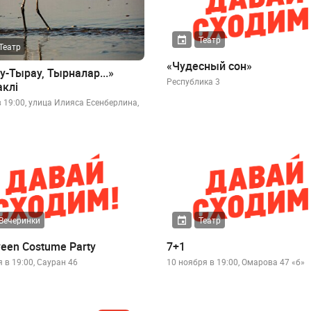
Театр
Театр
«Чудесный сон»
у-Тырау, Тырналар...»
Республика 3
аклі
в 19:00, улица Илияса Есенберлина,
Вечеринки
Театр
ween Costume Party
7+1
 в 19:00, Сауран 46
10 ноября в 19:00, Омарова 47 «б»