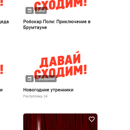
Кино
деда
Робокар Поли: Приключение в
Брумтауне
Праздники
би
Новогодние утренники
Республика 34