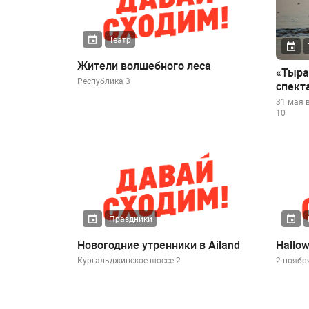
Театр
Жители волшебного леса
«Тыра
Республика 3
спект
31 мая 
10
Праздники
Новогодние утренники в Ailand
Hallo
Кургальджинское шоссе 2
2 ноября