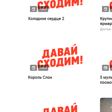
Кино
Холодное сердце 2
Крупн
ярмар
Достык 
Кино
Король Слон
5 мул
посмо