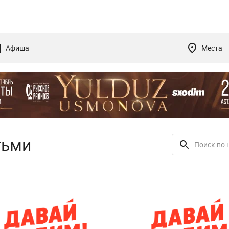
Афиша
Места
тьми