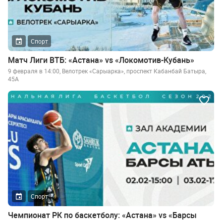
Спорт
Матч Лиги ВТБ: «Астана» vs «Локомотив-Кубань»
9 февраля в 14:00, Велотрек «Сарыарка», проспект Кабанбай Батыра,
45А
Спорт
Чемпионат РК по баскетболу: «Астана» vs «Барсы