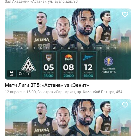
Зал Академии «Астана», ул.Тауелсiздiк, 30
Спорт
Матч Лиги ВТБ: «Астана» vs «Зенит»
12 апреля в 15:00, Велотрек «Сарыарка», пр. Кабанбай Батыра, 45А