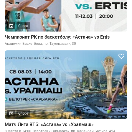
Спорт
Чемпионат РК по баскетболу: «Астана» vs Ertis
Академия Баскетбола, пр. Тауелсиздик, 30
Спорт
Матч Лиги ВТБ: «Астана» vs «Уралмаш»
8 марта в 14:00, Велотрек «Сарыарка», пр. Кабанбай Батыра, 45А