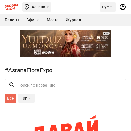
Астана
Рус
Билеты
Афиша
Места
Журнал
#AstanaFloraExpo
Все
Тип