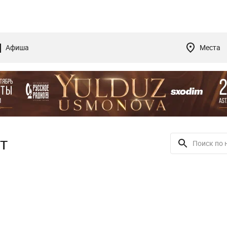
Афиша
Места
т