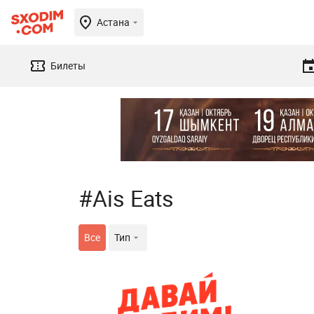
Астана
Билеты
#Ais Eats
Все
Тип