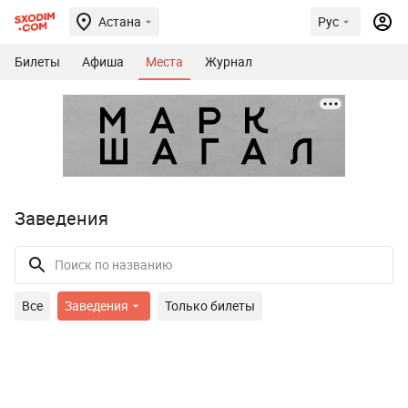
Астана
Рус
Билеты
Афиша
Места
Журнал
Заведения
Все
Заведения
Только билеты