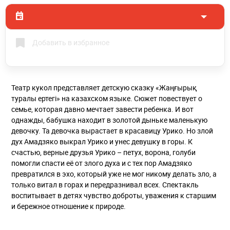
Добавить в избранное
Театр кукол представляет детскую сказку «Жаңғырық
туралы ертегі» на казахском языке. Сюжет повествует о
семье, которая давно мечтает завести ребенка. И вот
однажды, бабушка находит в золотой дыньке маленькую
девочку. Та девочка вырастает в красавицу Урико. Но злой
дух Амадзяко выкрал Урико и унес девушку в горы. К
счастью, верные друзья Урико – петух, ворона, голуби
помогли спасти её от злого духа и с тех пор Амадзяко
превратился в эхо, который уже не мог никому делать зло, а
только витал в горах и передразнивал всех. Спектакль
воспитывает в детях чувство доброты, уважения к старшим
и бережное отношение к природе.