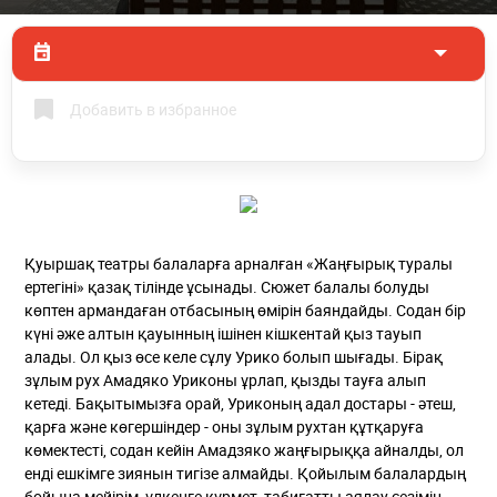
Добавить в избранное
Қуыршақ театры балаларға арналған «Жаңғырық туралы
ертегіні» қазақ тілінде ұсынады. Сюжет балалы болуды
көптен армандаған отбасының өмірін баяндайды. Содан бір
күні әже алтын қауынның ішінен кішкентай қыз тауып
алады. Ол қыз өсе келе сұлу Урико болып шығады. Бірақ
зұлым рух Амадяко Уриконы ұрлап, қызды тауға алып
кетеді. Бақытымызға орай, Уриконың адал достары - әтеш,
қарға және көгершіндер - оны зұлым рухтан құтқаруға
көмектесті, содан кейін Амадзяко жаңғырыққа айналды, ол
енді ешкімге зиянын тигізе алмайды. Қойылым балалардың
бойына мейірім, үлкенге құрмет, табиғатты аялау сезімін