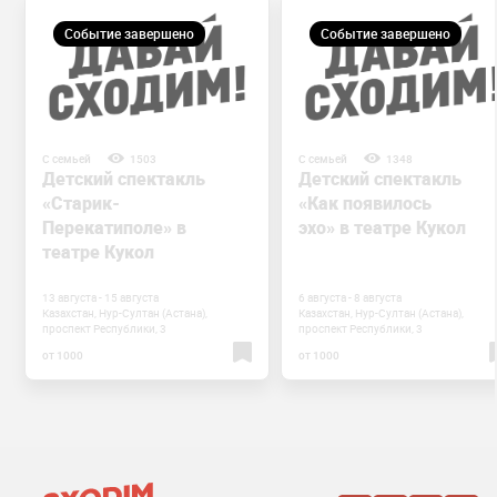
Событие завершено
Событие завершено
С семьей
1503
С семьей
1348
Детский спектакль
Детский спектакль
«Старик-
«Как появилось
Перекатиполе» в
эхо» в театре Кукол
театре Кукол
13 августа - 15 августа
6 августа - 8 августа
Казахстан, Нур-Султан (Астана),
Казахстан, Нур-Султан (Астана),
проспект Республики, 3
проспект Республики, 3
от 1000
от 1000