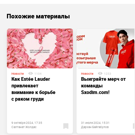
Похожие материалы
Новости
1104
Новости
1253
Как Estée Lauder
Выиграйте мерч от
привлекает
команды
внимание к борьбе
Sxodim.com!
с раком груди
9 октября 2024, 17:35
31 июля 2024, 15:31
Салтанат Жолдас
Дархан Байгабулов