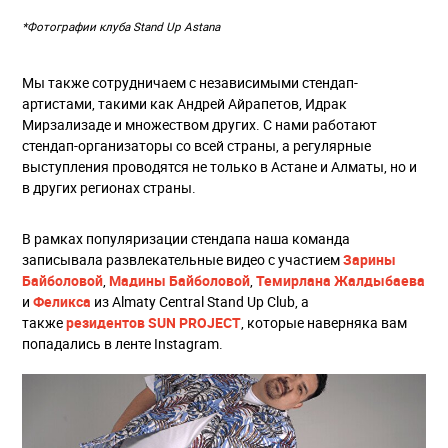
*Фотографии клуба Stand Up Astana
Мы также сотрудничаем с независимыми стендап-
артистами, такими как Андрей Айрапетов, Идрак
Мирзализаде и множеством других. С нами работают
стендап-организаторы со всей страны, а регулярные
выступления проводятся не только в Астане и Алматы, но и
в других регионах страны.
В рамках популяризации стендапа наша команда
записывала развлекательные видео с участием
Зарины
Байболовой
,
Мадины Байболовой
,
Темирлана Жалдыбаева
и
Феликса
из Almaty Central Stand Up Club, а
также
резидентов SUN PROJECT
, которые наверняка вам
попадались в ленте Instagram.