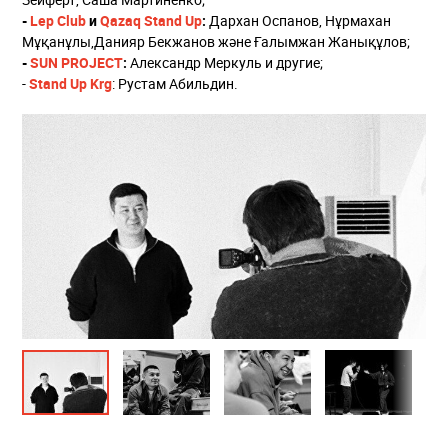
-
Lep Club
и
Qazaq Stand Up
:
Дархан Оспанов, Нұрмахан
Мұқанұлы,Данияр Бекжанов және Ғалымжан Жанықұлов;
-
SUN PROJECT
:
Александр Меркуль и другие;
-
Stand Up Krg
: Рустам Абильдин.