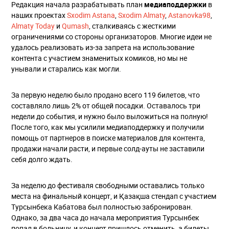
Редакция начала разрабатывать план
медиаподдержки
в
наших проектах
Sxodim Astana
,
Sxodim Almaty
,
Astanovka98
,
Almaty Today
и
Qumash
, сталкиваясь с жесткими
ограничениями со стороны организаторов. Многие идеи не
удалось реализовать из-за запрета на использование
контента с участием знаменитых комиков, но мы не
унывали и старались как могли.
За первую неделю было продано всего 119 билетов, что
составляло лишь 2% от общей посадки. Оставалось три
недели до события, и нужно было выложиться на полную!
После того, как мы усилили медиаподдержку и получили
помощь от партнеров в поиске материалов для контента,
продажи начали расти, и первые солд-ауты не заставили
себя долго ждать.
За неделю до фестиваля свободными оставались только
места на финальный концерт, и Қазақша стендап с участием
Турсынбека Кабатова был полностью забронирован.
Однако, за два часа до начала мероприятия Турсынбек
попал в больницу, и концерт пришлось отменить, а билеты