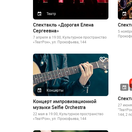
Театр
Спектакль «Дорогая Елена
Спект
Сергеевна»
5 ноября
Прокофь
7 апреля в 19:00, Культурное пространство
«ТеатРон», ул. Прокофьева, 144
Концерты
Спект
Концерт импровизационной
27 июня
музыки Selfie Orchestra
"ТеатРо
22 мая в 19:00, Культурное пространство
144, 2 п
«ТеатРон», ул. Прокофьева, 144