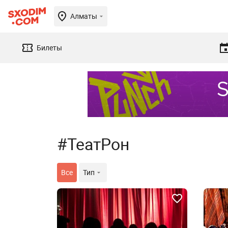
Алматы
Билеты
#ТеатРон
Все
Тип