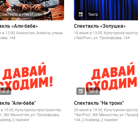
Спектакли в «ТеатРоне»
Театр
акль «Али-баба»
Спектакль «Золушка»
 в 12:00, Казахстан, Алматы, улица
18 июня в 13:00, Культурное прост
ева, 144
«ТеатРон», ул. Прокофьева, 144
Театр
Театр
акль "Али-баба"
Спектакль "На троих"
 в 15:00, Культурное пространство
26 июня в 19:00, Культурное прост
н", ЖК Манхэттен, ул. Прокофьева,
"ТеатРон", ЖК Манхэттен, ул. Проко
одъезд, 2 паркинг
144, 2 подъезд, 2 паркинг